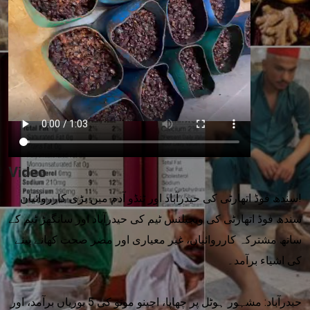
Video
سندھ فوڈ اتھارٹی کی حیدرآباد اور ٹنڈو آدم میں بڑی کارروائیاں!
سندھ فوڈ اتھارٹی کی ویجیلنس ٹیم کی حیدرآباد اور سانگھڑ ٹیم کے
ساتھ مشترکہ کارروائیاں، غیر معیاری اور مضر صحت کھانے پینے
کی اشیاء برآمد۔
حیدرآباد: مشہور ہوٹل پر چھاپا، اجینو موتو کی 5 بوریاں برآمد، اور