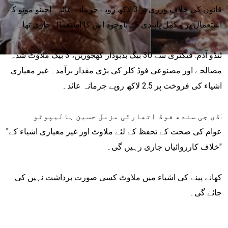
قانون کی خلاف ورزی پر 3 لاکھ روپے جرمانہ عائد۔ اجینو موتو کے
استعمال پر مکمل پابندی کے باوجود اس کا استعمال جاری تھا۔
ٹنڈو آدم: فیکٹری سے 30 بیگ بدبودار کھجوریں، 3 بیگ ملاوٹ شدہ
مصالحے اور مصنوعی فوڈ کلر کی بڑی مقدار برآمد۔ غیر معیاری
اشیاء کی فروخت پر 2.5 لاکھ روپے جرمانہ عائد۔
ڈی جی سندھ فوڈ اتھارٹی مزمل حسین ہالیپوٹو:
"عوام کی صحت کے تحفظ کے لئے ملاوٹ اور غیر معیاری اشیاء کے
خلاف کارروائیاں جاری رہیں گی۔"
کھانے پینے کی اشیاء میں ملاوٹ کسی صورت برداشت نہیں کی
جائے گی۔